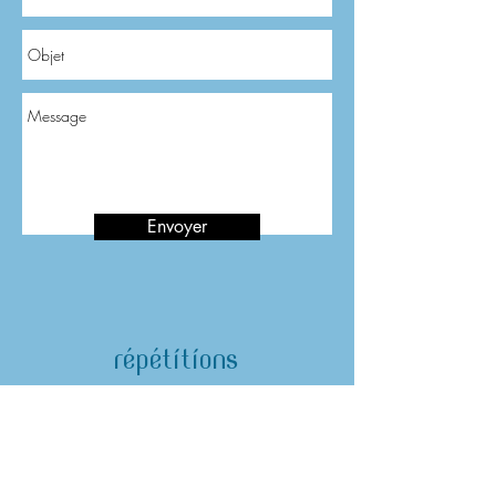
Envoyer
répétitions
Tous les Vendredis
19h00-21h00
sauf vacances scolaires
adresse