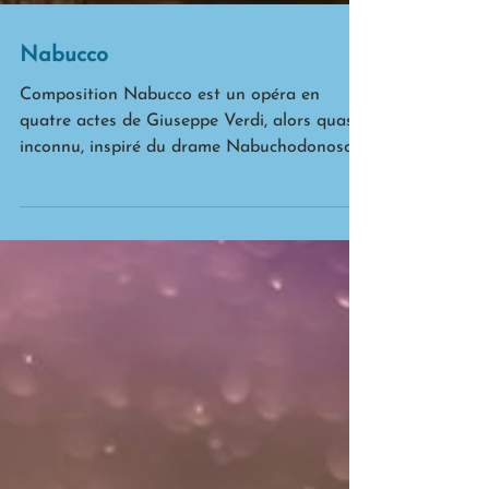
Nabucco
Composition Nabucco est un opéra en
quatre actes de Giuseppe Verdi, alors quasi
inconnu, inspiré du drame Nabuchodonosor
d’Auguste...