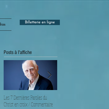
Billetterie en ligne
ias
Posts à l'affiche
Les 7 Dernières Paroles du
Règles et croyances sur les
Christ en croix / Commentaire
concerts classiques