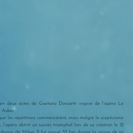
 en deux actes de Gaetano Donizetti inspiré de l’opéra Le 
t Auber.
sque les répétitions commencèrent, mais malgré le scepticisme 
 l’opéra obtint un succès triomphal lors de sa création le 12 
iana de Milan. Il fut rejoué 33 fois durant la saison de sa 