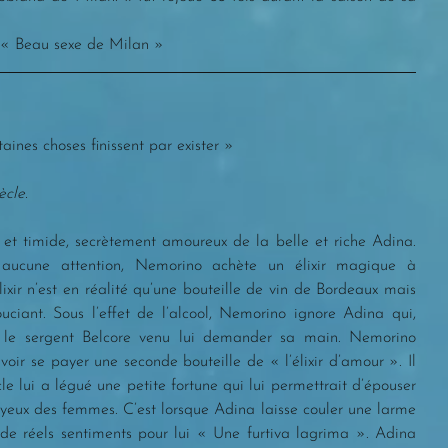
u « Beau sexe de Milan »
rtaines choses finissent par exister » 
cle.
 et timide, secrètement amoureux de la belle et riche Adina. 
 aucune attention, Nemorino achète un élixir magique à 
xir n’est en réalité qu’une bouteille de vin de Bordeaux mais 
ciant. Sous l’effet de l’alcool, Nemorino ignore Adina qui, 
r le sergent Belcore venu lui demander sa main. Nemorino 
ir se payer une seconde bouteille de « l’élixir d’amour ». Il 
le lui a légué une petite fortune qui lui permettrait d’épouser 
x yeux des femmes. C’est lorsque Adina laisse couler une larme 
de réels sentiments pour lui « Une furtiva lagrima ». Adina 