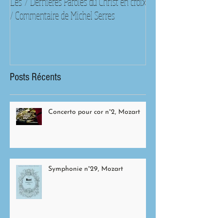
Les 7 Dernières Paroles du Christ en croix
Règles et croyances s
/ Commentaire de Michel Serres
classiques
Posts Récents
Concerto pour cor n°2, Mozart
Symphonie n°29, Mozart