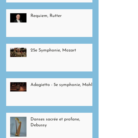
Requiem, Rutter
25e Symphonie, Mozart
Adagietto - 5e symphonie, Mahler
Danses sacrée et profane,
Debussy