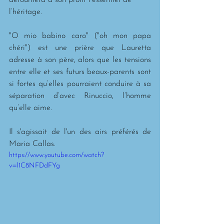
détournera à son profit l’essentiel de 
l’héritage.
"O mio babino caro" ("oh mon papa 
chéri") est une prière que Lauretta 
adresse à son père, alors que les tensions 
entre elle et ses futurs beaux-parents sont 
si fortes qu’elles pourraient conduire à sa 
séparation d’avec Rinuccio, l’homme 
qu’elle aime.
Il s'agissait de l'un des airs préférés de 
Maria Callas.
https://www.youtube.com/watch?
v=l1C8NFDdFYg