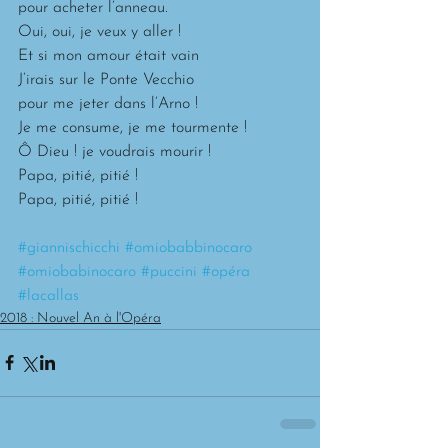
pour acheter l’anneau.
Oui, oui, je veux y aller !
Et si mon amour était vain
J’irais sur le Ponte Vecchio
pour me jeter dans l’Arno !
Je me consume, je me tourmente !
Ô Dieu ! je voudrais mourir !
Papa, pitié, pitié !
Papa, pitié, pitié !
#giannischicchi
#omiobabbinocaro
#omiobabinocaro
#puccini
#opéra
#lacallas
2018 : Nouvel An à l'Opéra